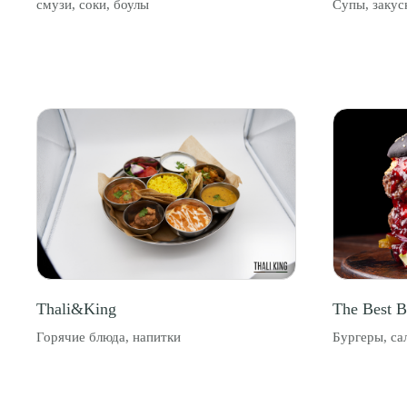
смузи, соки, боулы
Супы, закус
Корнеры
Афиша
Арендаторам
Контакты
Thali&King
The Best B
Доставка
Горячие блюда, напитки
Бургеры, са
© 2025 Центральный рынок. Все права защищены.