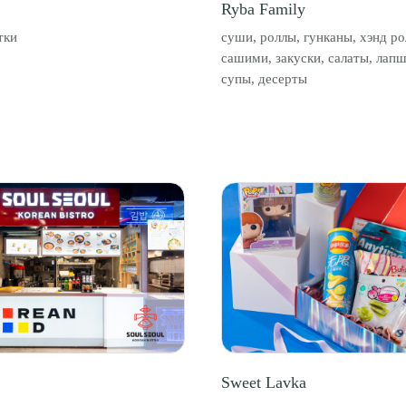
Ryba Family
тки
суши, роллы, гунканы, хэнд ро
сашими, закуски, салаты, лапш
супы, десерты
Sweet Lavka