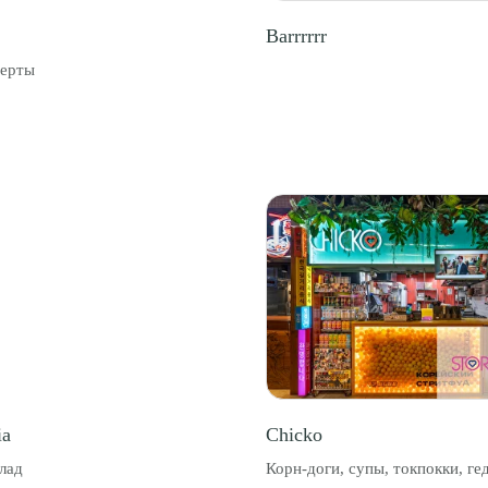
Barrrrrr
серты
ia
Chicko
лад
Корн-доги, супы, токпокки, гед