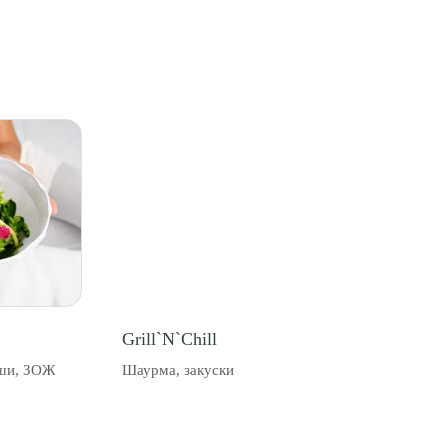
Grill`N`Chill
еши, ЗОЖ
Шаурма, закуски