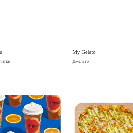
s
My Gelato
питки
Джелато