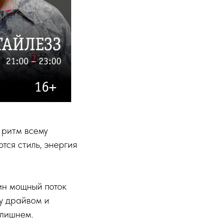
 ритм всему
тся стиль, энергия
ин мощный поток
у драйвом и
 лишнем.