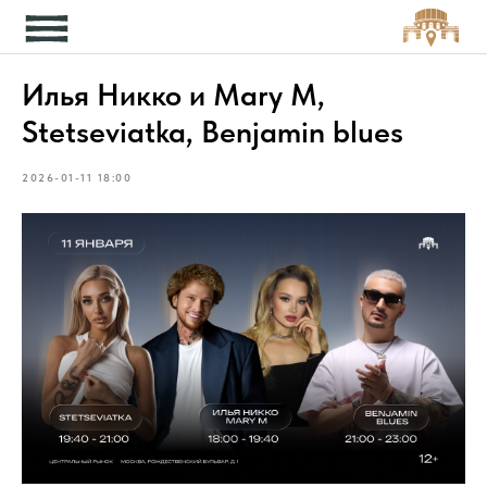
Кон
Илья Никко и Mary M,
Stetseviatka, Benjamin blues
2026-01-11 18:00