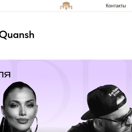
Контакты
Арендато
Quansh