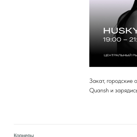
Закат, городские 
Quansh и зарядис
Корнеры
Афиша
Арендаторам
Контакты
Доставка