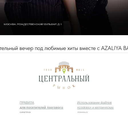
тельный вечер под любимые хиты вместе с AZALIYA 
INF
ПРАВИЛА
Использовании файлов
Согласие на обрабо
для посетителей торгового
«cookies» и метрических
персональных данн
центра
данных