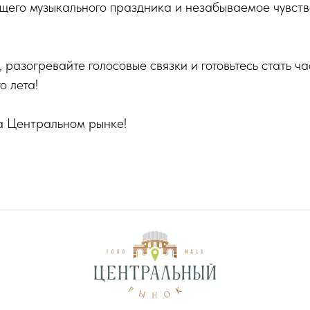
его музыкального праздника и незабываемое чувство
 разогревайте голосовые связки и готовьтесь стать ч
о лета!
а Центральном рынке!
INF
ПРАВИЛА
Использовании файлов
Согласие на обрабо
для посетителей торгового
«cookies» и метрических
персональных данн
центра
данных