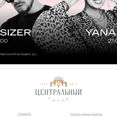
INF
ПРАВИЛА
Использовании файлов
Согласие на обрабо
для посетителей торгового
«cookies» и метрических
персональных данн
центра
данных