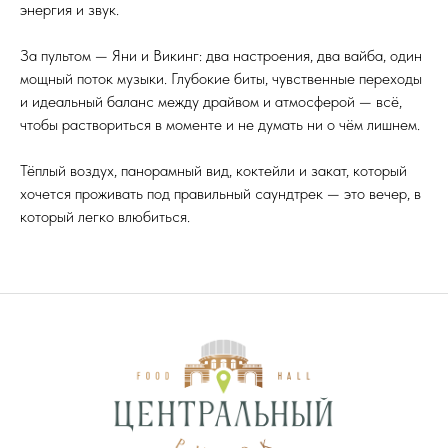
энергия и звук.
За пультом — Яни и Викинг: два настроения, два вайба, один
мощный поток музыки. Глубокие биты, чувственные переходы
и идеальный баланс между драйвом и атмосферой — всё,
Корнеры
чтобы раствориться в моменте и не думать ни о чём лишнем.
Афиша
Арендаторам
Тёплый воздух, панорамный вид, коктейли и закат, который
Контакты
хочется проживать под правильный саундтрек — это вечер, в
Доставка
который легко влюбиться.
МОСКВА, РОЖДЕСТВЕНСКИЙ БУЛЬВАР, 1
+7 916 081 44 77
INFO@MOSCOWCENTRALMARKET.RU
Политика конфиденциальности
Согласие на рассылку
Согласие на обработку персональных данных
Использовании файлов «cookies» и метрических данных
ПРАВИЛА
для посетителей торгового центра