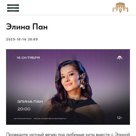
Кон
Элина Пан
2025-10-16 20:00
Проведите уютный вечер под любимые хиты вместе с Элиной